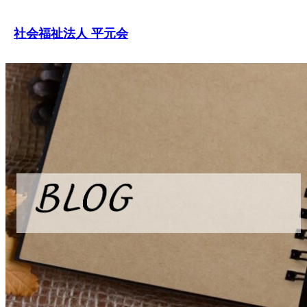
内
社会福祉法人 平元会
容
を
ス
キ
ッ
プ