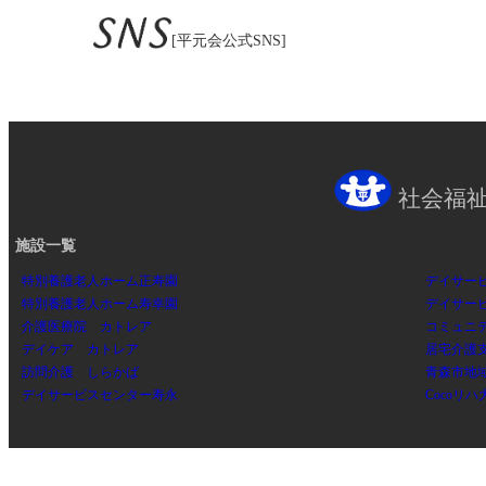
[平元会公式SNS]
社会福祉
施設一覧
特別養護老人ホーム正寿園
デイサー
特別養護老人ホーム寿幸園
デイサー
介護医療院 カトレア
コミュニテ
デイケア カトレア
居宅介護
訪問介護 しらかば
青森市地
デイサービスセンター寿永
Cocoリハ