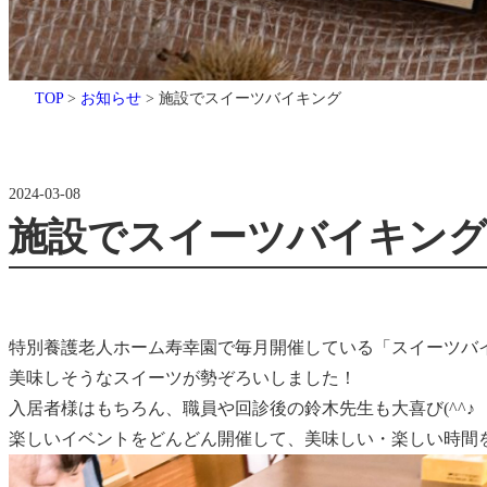
施
TOP
>
お知らせ
>
施設でスイーツバイキング
設
で
ス
2024-03-08
イ
施設でスイーツバイキン
ー
ツ
バ
特別養護老人ホーム寿幸園で毎月開催している「スイーツバイ
イ
美味しそうなスイーツが勢ぞろいしました！
キ
入居者様はもちろん、職員や回診後の鈴木先生も大喜び(^^♪
ン
楽しいイベントをどんどん開催して、美味しい・楽しい時間
グ