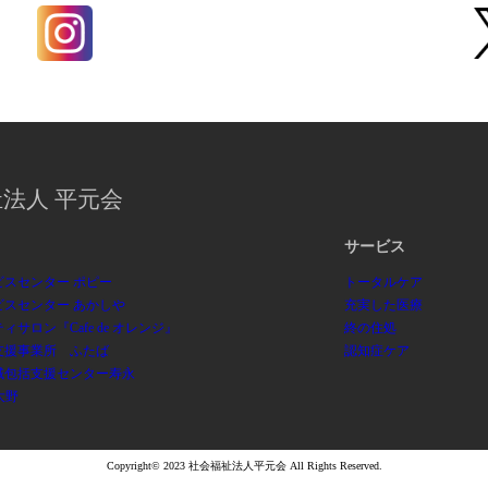
法人 平元会
サービス
ビスセンター ポピー
トータルケア
ビスセンター あかしや
充実した医療
ィサロン『Cafe de オレンジ』
終の住処
支援事業所 ふたば
認知症ケア
域包括支援センター寿永
大野
Copyright© 2023 社会福祉法人平元会 All Rights Reserved.