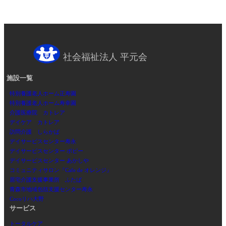
社会福祉法人 平元会
施設一覧
特別養護老人ホーム正寿園
特別養護老人ホーム寿幸園
介護医療院 カトレア
デイケア カトレア
訪問介護 しらかば
デイサービスセンター寿永
デイサービスセンター ポピー
デイサービスセンター あかしや
コミュニティサロン『Cafe de オレンジ』
居宅介護支援事業所 ふたば
青森市地域包括支援センター寿永
Cocoリハ大野
サービス
トータルケア