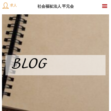
求人
社会福祉法人 平元会
社
内
会
容
福
を
祉
ス
法
キ
人
ッ
平
プ
元
介
会
護
施
設
お