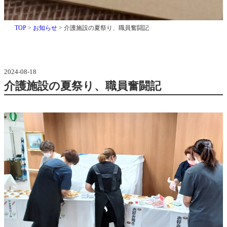
の
知
ら
TOP
>
お知らせ
>
介護施設の夏祭り、職員奮闘記
夏
せ
, 
介
祭
護
2024-08-18
医
介護施設の夏祭り、職員奮闘記
り
療
院
、
カ
ト
職
レ
ア
員
奮