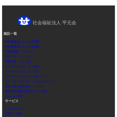
社会福祉法人 平元会
施設一覧
特別養護老人ホーム正寿園
特別養護老人ホーム寿幸園
介護医療院 カトレア
デイケア カトレア
訪問介護 しらかば
デイサービスセンター寿永
デイサービスセンター ポピー
デイサービスセンター あかしや
コミュニティサロン『Cafe de オレンジ』
居宅介護支援事業所 ふたば
青森市地域包括支援センター寿永
Cocoリハ大野
サービス
トータルケア
充実した医療