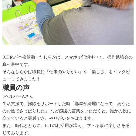
市
訪
問
介
ICT化が本格始動したしらかば。スマホで記録すべく、操作勉強会の
真っ最中です。
護
そんなしらかば職員に「仕事のやりがい」や「楽しさ」をインタビ
ューしてみました！
し
職員の声
○ヘルパーAさん
ら
生活支援で、掃除をサポートした時「部屋が綺麗になって、あなた
のお陰でさっぱりした」 など感謝の言葉をいただくと、誰かの役に
か
立てていると実感でき、やりがいをおぼえます。
また、時代とともに、ICTの利活用が増え、 学べる事に楽しさを感
じております。