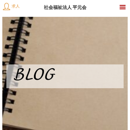
介
求人
社会福祉法人 平元会
護
社
内
会
容
の
福
を
祉
ス
仕
法
キ
人
ッ
事
平
プ
元
会
に
つ
い
て