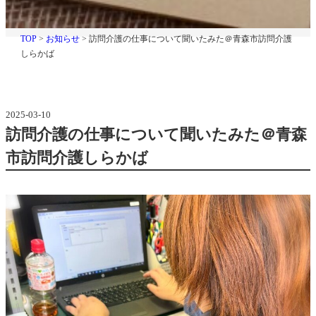
聞
お
知
TOP
>
お知らせ
>
訪問介護の仕事について聞いたみた＠青森市訪問介護
ら
しらかば
い
せ
, 
た
訪
問
2025-03-10
介
訪問介護の仕事について聞いたみた＠青森
み
護
市訪問介護しらかば
た
し
ら
か
＠
ば
青
森