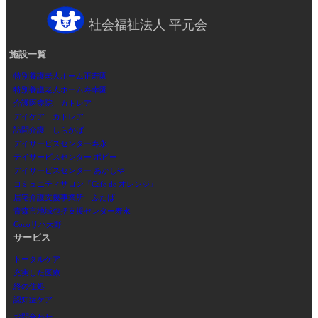
社会福祉法人 平元会
施設一覧
特別養護老人ホーム正寿園
特別養護老人ホーム寿幸園
介護医療院 カトレア
デイケア カトレア
訪問介護 しらかば
デイサービスセンター寿永
デイサービスセンター ポピー
デイサービスセンター あかしや
コミュニティサロン『Cafe de オレンジ』
居宅介護支援事業所 ふたば
青森市地域包括支援センター寿永
Cocoリハ大野
サービス
トータルケア
充実した医療
終の住処
認知症ケア
お問合わせ