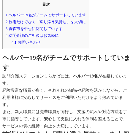
シ
目次
ョ
1
ヘルパー19名がチームでサポートしています
2
技術だけでなく「寄り添う気持ち」を大切に
3
青森市を中心に訪問しています
ン
4
訪問介護のご相談はお気軽に
4.1
お問い合わせ
し
ヘルパー19名がチームでサポートしていま
ら
す
訪問介護ステーションしらかばには、
ヘルパー19名
が在籍していま
か
す。
経験豊富な職員が多く、それぞれの知識や経験を活かしながら、ご
ば
利用者様に安心してサービスをご利用いただけるよう努めていま
す。
また、新人職員には先輩職員が同行し、支援の流れや対応方法を丁
寧に指導しています。安心して支援に入れる体制を整えることで、
サービスの質の維持・向上を大切にしています。