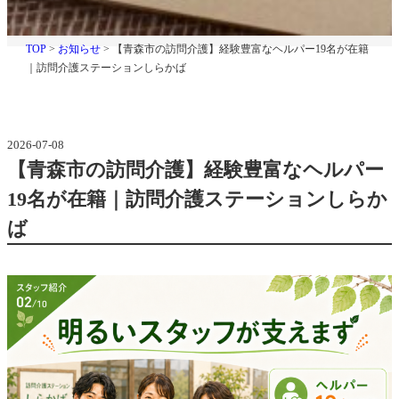
パ
お
知
TOP
>
お知らせ
>
【青森市の訪問介護】経験豊富なヘルパー19名が在籍
ら
｜訪問介護ステーションしらかば
ー
せ
, 
1
訪
問
2026-07-08
介
【青森市の訪問介護】経験豊富なヘルパー
9
護
19名が在籍｜訪問介護ステーションしらか
名
し
ば
ら
か
が
ば
在
籍