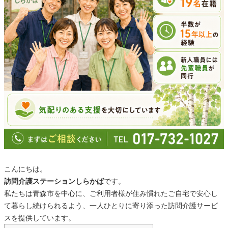
｜
訪
問
介
護
ス
こんにちは。
テ
訪問介護ステーションしらかば
です。
私たちは青森市を中心に、ご利用者様が住み慣れたご自宅で安心し
ー
て暮らし続けられるよう、一人ひとりに寄り添った訪問介護サービ
スを提供しています。