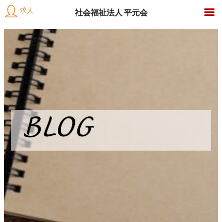
護
求人
社会福祉法人 平元会
】
社
内
会
容
経
福
を
祉
ス
験
法
キ
人
ッ
豊
平
プ
元
会
富
な
ヘ
ル