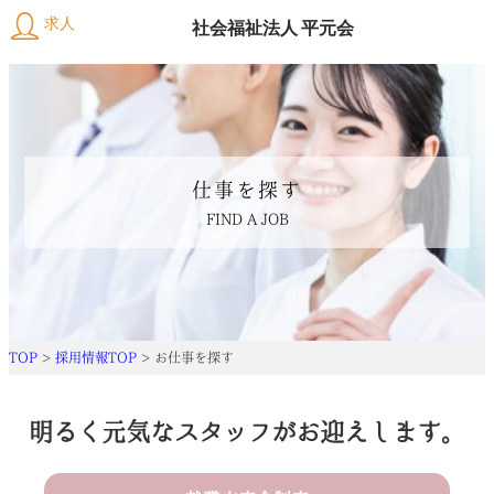
求人
社会福祉法人 平元会
メ
ッ
セ
仕
仕事を探す
ー
事
FIND A JOB
ジ
を
職
員
探
を
す
知
FIND
る
TOP
>
採用情報TOP
>
お仕事を探す
A
働
JOB
く
明るく元気なスタッフがお迎えします。
環
境
仕