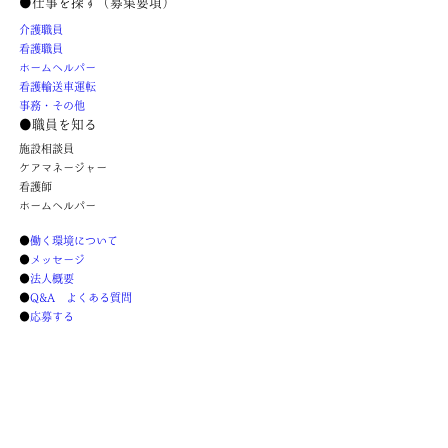
●仕事を探す（募集要項）
介護職員
看護職員
ホームヘルパー
看護輸送車運転
事務・その他
●職員を知る
施設相談員
ケアマネージャー
看護師
ホームヘルパー
●
働く環境について
●
メッセージ
●
法人概要
●
Q&A よくある質問
●
応募する