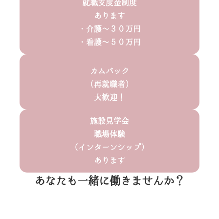
就職支度金制度
事
あります
を
・介護～３０万円
探
・看護～５０万円
す
Q
&
カムバック
A
（再就職者）
法
大歓迎！
人
サ
施設見学会
イ
職場体験
ト
（インターンシップ）
あります
あなたも一緒に働きませんか？