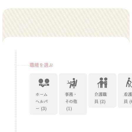
職種を選ぶ
ホーム
事務・
介護職
看
ヘルパ
その他
員
(2)
員
(
ー
(3)
(1)