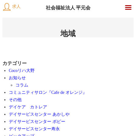
求人
社会福祉法人 平元会
社
内
会
容
地域
福
を
祉
ス
法
キ
人
ッ
平
カテゴリー
プ
元
Cocoリハ大野
会
お知らせ
コラム
コミュニティサロン『Cafe de オレンジ』
その他
デイケア カトレア
デイサービスセンター あかしや
デイサービスセンター ポピー
デイサービスセンター寿永