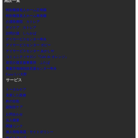
施設一覧
特別養護老人ホーム正寿園
特別養護老人ホーム寿幸園
介護医療院 カトレア
デイケア カトレア
訪問介護 しらかば
デイサービスセンター寿永
デイサービスセンター ポピー
デイサービスセンター あかしや
コミュニティサロン『Cafe de オレンジ』
居宅介護支援事業所 ふたば
青森市地域包括支援センター寿永
Cocoリハ大野
サービス
トータルケア
充実した医療
終の住処
認知症ケア
お問合わせ
法人概要
関連リンク
個人情報保護・サイトポリシー
サイトマップ