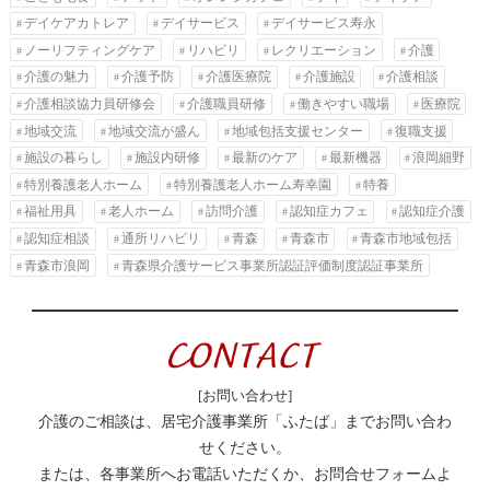
デイケアカトレア
デイサービス
デイサービス寿永
ノーリフティングケア
リハビリ
レクリエーション
介護
介護の魅力
介護予防
介護医療院
介護施設
介護相談
介護相談協力員研修会
介護職員研修
働きやすい職場
医療院
地域交流
地域交流が盛ん
地域包括支援センター
復職支援
施設の暮らし
施設内研修
最新のケア
最新機器
浪岡細野
特別養護老人ホーム
特別養護老人ホーム寿幸園
特養
福祉用具
老人ホーム
訪問介護
認知症カフェ
認知症介護
認知症相談
通所リハビリ
青森
青森市
青森市地域包括
青森市浪岡
青森県介護サービス事業所認証評価制度認証事業所
[お問い合わせ]
介護のご相談は、居宅介護事業所「ふたば」までお問い合わ
せください。
または、各事業所へお電話いただくか、お問合せフォームよ