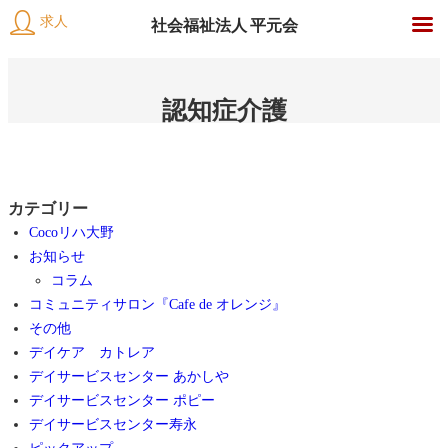
求人
社会福祉法人 平元会
社
内
会
容
認知症介護
福
を
祉
ス
法
キ
人
ッ
平
カテゴリー
プ
元
Cocoリハ大野
会
お知らせ
コラム
コミュニティサロン『Cafe de オレンジ』
その他
デイケア カトレア
デイサービスセンター あかしや
デイサービスセンター ポピー
デイサービスセンター寿永