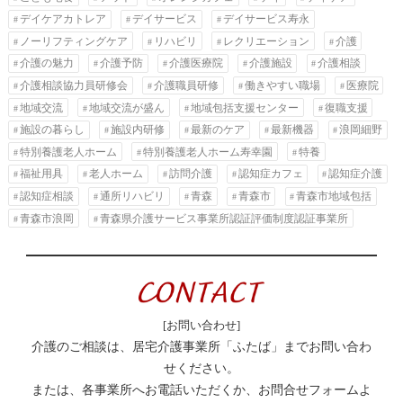
デイケアカトレア
デイサービス
デイサービス寿永
ノーリフティングケア
リハビリ
レクリエーション
介護
介護の魅力
介護予防
介護医療院
介護施設
介護相談
介護相談協力員研修会
介護職員研修
働きやすい職場
医療院
地域交流
地域交流が盛ん
地域包括支援センター
復職支援
施設の暮らし
施設内研修
最新のケア
最新機器
浪岡細野
特別養護老人ホーム
特別養護老人ホーム寿幸園
特養
福祉用具
老人ホーム
訪問介護
認知症カフェ
認知症介護
認知症相談
通所リハビリ
青森
青森市
青森市地域包括
青森市浪岡
青森県介護サービス事業所認証評価制度認証事業所
[お問い合わせ]
介護のご相談は、居宅介護事業所「ふたば」までお問い合わ
せください。
または、各事業所へお電話いただくか、お問合せフォームよ