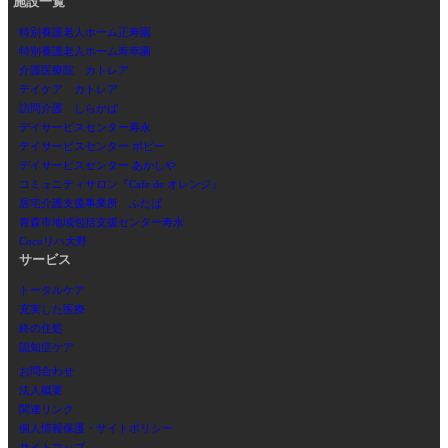
施設一覧
特別養護老人ホーム正寿園
特別養護老人ホーム寿幸園
介護医療院 カトレア
デイケア カトレア
訪問介護 しらかば
デイサービスセンター寿永
デイサービスセンター ポピー
デイサービスセンター あかしや
コミュニティサロン『Cafe de オレンジ』
居宅介護支援事業所 ふたば
青森市地域包括支援センター寿永
Cocoリハ大野
サービス
トータルケア
充実した医療
終の住処
認知症ケア
お問合わせ
法人概要
関連リンク
個人情報保護・サイトポリシー
サイトマップ